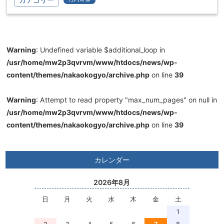
Warning
: Undefined variable $additional_loop in
/usr/home/mw2p3qvrvm/www/htdocs/news/wp-
content/themes/nakaokogyo/archive.php
on line
39
Warning
: Attempt to read property "max_num_pages" on null in
/usr/home/mw2p3qvrvm/www/htdocs/news/wp-
content/themes/nakaokogyo/archive.php
on line
39
カレンダー
2026年8月
日
月
火
水
木
金
土
1